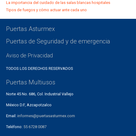
La importancia del cuidado de las salas blancas hospitales
Tipos de fuegos y cómo actuar ante cada uno
Puertas Asturmex
Puertas de Seguridad y de emergencia
Aviso de Privacidad
TODOS LOS DERECHOS RESERVADOS
Puertas Multiusos
Norte 45 No. 686, Col. Industrial Vallejo
México D.F, Azcapotzalco
Email:
informes@puertasasturmex.com
Teléfono:
55 6728 0087