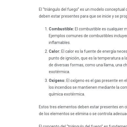
El “triángulo del fuego” es un modelo conceptual q
deben estar presentes para que se inicie y se pro
Combustible:
El combustible es cualquier m
Ejemplos comunes de combustibles incluyen 
inflamables.
Calor:
El calor es la fuente de energía nece
punto de ignición, que es la temperatura a 
de diversas formas, como una llama, una chi
exotérmica.
Oxígeno:
El oxígeno es el gas presente en e
los incendios se mantienen mediante la com
química exotérmica.
Estos tres elementos deben estar presentes en ci
de los elementos se elimina o se controla adecua
El concepto del “triángulo del fuego” es fundam