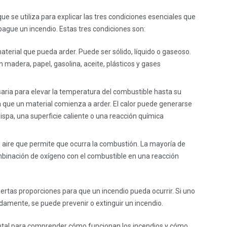
ue se utiliza para explicar las tres condiciones esenciales que
pague un incendio. Estas tres condiciones son:
aterial que pueda arder. Puede ser sólido, líquido o gaseoso.
madera, papel, gasolina, aceite, plásticos y gases
saria para elevar la temperatura del combustible hasta su
la que un material comienza a arder. El calor puede generarse
spa, una superficie caliente o una reacción química
l aire que permite que ocurra la combustión. La mayoría de
binación de oxígeno con el combustible en una reacción
ertas proporciones para que un incendio pueda ocurrir. Si uno
damente, se puede prevenir o extinguir un incendio.
ental para comprender cómo funcionan los incendios y cómo