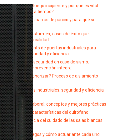
¿Qué es un fuego incipiente y por qué es vital
reconocerlo a tiempo?
¿Qué son las barras de pánico y para qué se
utilizan?
Proyectos Asturmex, casos de éxito que
respaldan la calidad
Mantenimiento de puertas industriales para
mejorar seguridad y eficiencia
Medidas de seguridad en caso de sismo:
protocolos y prevención integral
¿Qué es insonorizar? Proceso de aislamiento
acústico
Instalaciones industriales: seguridad y eficiencia
en el sector
Seguridad laboral: conceptos y mejores prácticas
Conoce las características del quirófano
La importancia del cuidado de las salas blancas
hospitales
Tipos de fuegos y cómo actuar ante cada uno