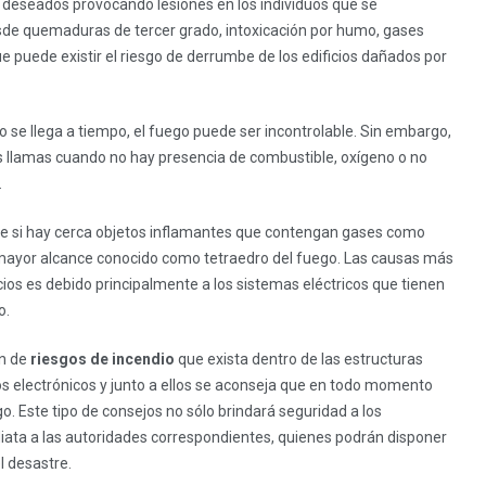
deseados provocando lesiones en los individuos que se
esde quemaduras de tercer grado, intoxicación por humo, gases
e puede existir el riesgo de derrumbe de los edificios dañados por
no se llega a tiempo, el fuego puede ser incontrolable. Sin embargo,
as llamas cuando no hay presencia de combustible, oxígeno o no
.
ble si hay cerca objetos inflamantes que contengan gases como
mayor alcance conocido como tetraedro del fuego. Las causas más
ios es debido principalmente a los sistemas eléctricos que tienen
o.
n de
riesgos de incendio
que exista dentro de las estructuras
os electrónicos y junto a ellos se aconseja que en todo momento
o. Este tipo de consejos no sólo brindará seguridad a los
ata a las autoridades correspondientes, quienes podrán disponer
l desastre.