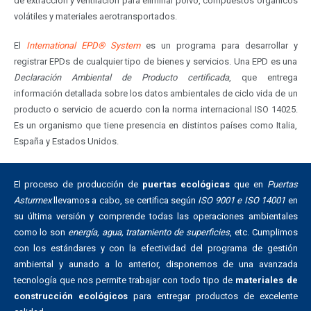
de extracción y ventilación para eliminar polvo, compuestos orgánicos
volátiles y materiales aerotransportados.
El
International EPD® System
es un programa para desarrollar y
registrar EPDs de cualquier tipo de bienes y servicios. Una EPD es una
Declaración Ambiental de Producto certificada
, que entrega
información detallada sobre los datos ambientales de ciclo vida de un
producto o servicio de acuerdo con la norma internacional ISO 14025.
Es un organismo que tiene presencia en distintos países como Italia,
España y Estados Unidos.
El proceso de producción de
puertas ecológicas
que en
Puertas
Asturmex
llevamos a cabo, se certifica según
ISO 9001 e ISO 14001
en
su última versión y comprende todas las operaciones ambientales
como lo son
energía, agua, tratamiento de superficies
, etc. Cumplimos
con los estándares y con la efectividad del programa de gestión
ambiental y aunado a lo anterior, disponemos de una avanzada
tecnología que nos permite trabajar con todo tipo de
materiales de
construcción ecológicos
para entregar productos de excelente