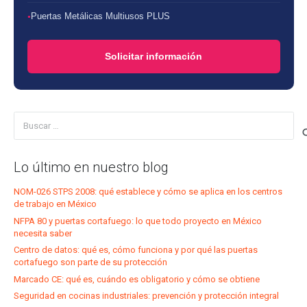
Puertas Metálicas Multiusos PLUS
Solicitar información
Buscar:
Lo último en nuestro blog
NOM-026 STPS 2008: qué establece y cómo se aplica en los centros
de trabajo en México
NFPA 80 y puertas cortafuego: lo que todo proyecto en México
necesita saber
Centro de datos: qué es, cómo funciona y por qué las puertas
cortafuego son parte de su protección
Marcado CE: qué es, cuándo es obligatorio y cómo se obtiene
Seguridad en cocinas industriales: prevención y protección integral