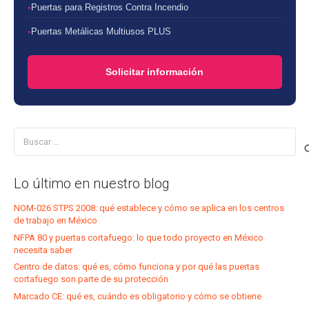
Puertas para Registros Contra Incendio
Puertas Metálicas Multiusos PLUS
Solicitar información
Buscar:
Lo último en nuestro blog
NOM-026 STPS 2008: qué establece y cómo se aplica en los centros
de trabajo en México
NFPA 80 y puertas cortafuego: lo que todo proyecto en México
necesita saber
Centro de datos: qué es, cómo funciona y por qué las puertas
cortafuego son parte de su protección
Marcado CE: qué es, cuándo es obligatorio y cómo se obtiene